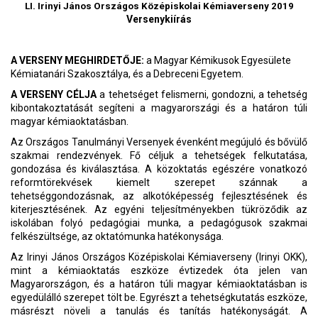
LI. Irinyi János Országos Középiskolai Kémiaverseny 2019
Versenykiírás
A VERSENY MEGHIRDETŐJE:
a Magyar Kémikusok Egyesülete
Kémiatanári Szakosztálya, és a Debreceni Egyetem.
A VERSENY CÉLJA
a tehetséget felismerni, gondozni, a tehetség
kibontakoztatását segíteni a magyarországi és a határon túli
magyar kémiaoktatásban.
Az Országos Tanulmányi Versenyek évenként megújuló és bővülő
szakmai rendezvények. Fő céljuk a tehetségek felkutatása,
gondozása és kiválasztása. A közoktatás egészére vonatkozó
reformtörekvések kiemelt szerepet szánnak a
tehetséggondozásnak, az alkotóképesség fejlesztésének és
kiterjesztésének. Az egyéni teljesítményekben tükröződik az
iskolában folyó pedagógiai munka, a pedagógusok szakmai
felkészültsége, az oktatómunka hatékonysága.
Az Irinyi János Országos Középiskolai Kémiaverseny (Irinyi OKK),
mint a kémiaoktatás eszköze évtizedek óta jelen van
Magyarországon, és a határon túli magyar kémiaoktatásban is
egyedülálló szerepet tölt be. Egyrészt a tehetségkutatás eszköze,
másrészt növeli a tanulás és tanítás hatékonyságát. A