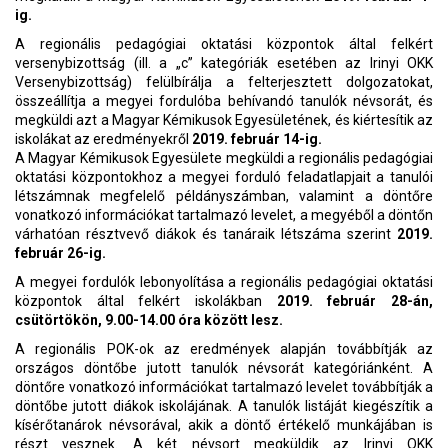
ig.
A regionális pedagógiai oktatási központok által felkért
versenybizottság (ill. a „c” kategóriák esetében az Irinyi OKK
Versenybizottság) felülbírálja a felterjesztett dolgozatokat,
összeállítja a megyei fordulóba behívandó tanulók névsorát, és
megküldi azt a Magyar Kémikusok Egyesületének, és kiértesítik az
iskolákat az eredményekről
2019. február 14-ig.
A Magyar Kémikusok Egyesülete megküldi a regionális pedagógiai
oktatási központokhoz a megyei forduló feladatlapjait a tanulói
létszámnak megfelelő példányszámban, valamint a döntőre
vonatkozó információkat tartalmazó levelet, a megyéből a döntőn
várhatóan résztvevő diákok és tanáraik létszáma szerint
2019.
február 26-ig.
A megyei fordulók lebonyolítása a regionális pedagógiai oktatási
központok által felkért iskolákban
2019. február 28-án,
csütörtökön, 9.00-14.00 óra között lesz.
A regionális POK-ok az eredmények alapján továbbítják az
országos döntőbe jutott tanulók névsorát kategóriánként. A
döntőre vonatkozó információkat tartalmazó levelet továbbítják a
döntőbe jutott diákok iskolájának. A tanulók listáját kiegészítik a
kísérőtanárok névsorával, akik a döntő értékelő munkájában is
részt vesznek. A két névsort megküldik az Irinyi OKK