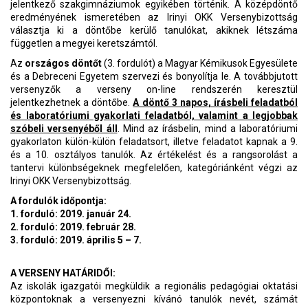
jelentkező szakgimnáziumok egyikében történik. A középdöntő
eredményének ismeretében az Irinyi OKK Versenybizottság
választja ki a döntőbe kerülő tanulókat, akiknek létszáma
független a megyei keretszámtól.
Az
országos döntőt
(3. fordulót) a Magyar Kémikusok Egyesülete
és a Debreceni Egyetem szervezi és bonyolítja le. A továbbjutott
versenyzők a verseny on-line rendszerén keresztül
jelentkezhetnek a döntőbe.
A döntő 3 napos, írásbeli feladatból
és laboratóriumi gyakorlati feladatból, valamint a legjobbak
szóbeli versenyéből áll
. Mind az írásbelin, mind a laboratóriumi
gyakorlaton külön-külön feladatsort, illetve feladatot kapnak a 9.
és a 10. osztályos tanulók. Az értékelést és a rangsorolást a
tantervi különbségeknek megfelelően, kategóriánként végzi az
Irinyi OKK Versenybizottság.
A fordulók időpontja:
1. forduló: 2019. január 24.
2. forduló: 2019. február 28.
3. forduló: 2019. április 5 – 7.
A VERSENY HATÁRIDŐI:
Az iskolák igazgatói megküldik a regionális pedagógiai oktatási
központoknak a versenyezni kívánó tanulók nevét, számát