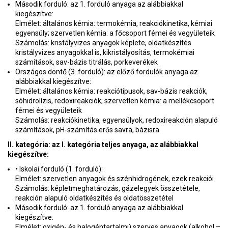
Második forduló: az 1. forduló anyaga az alábbiakkal
kiegészítve:
Elmélet: általános kémia: termokémia, reakciókinetika, kémiai
egyensúly; szervetlen kémia: a főcsoport fémei és vegyületeik
Számolás: kristályvizes anyagok képlete, oldatkészítés
kristályvizes anyagokkal is, kikristályosítás, termokémiai
számítások, sav-bázis titrálás, porkeverékek
Országos döntő (3. forduló): az előző fordulók anyaga az
alábbiakkal kiegészítve:
Elmélet: általános kémia: reakciótípusok, sav-bázis reakciók,
sóhidrolízis, redoxireakciók; szervetlen kémia: a mellékcsoport
fémei és vegyületeik
Számolás: reakciókinetika, egyensúlyok, redoxireakción alapuló
számítások, pH-számítás erős savra, bázisra
II. kategória: az I. kategória teljes anyaga, az alábbiakkal
kiegészítve:
• Iskolai forduló (1. forduló):
Elmélet: szervetlen anyagok és szénhidrogének, ezek reakciói
Számolás: képletmeghatározás, gázelegyek összetétele,
reakción alapuló oldatkészítés és oldatösszetétel
Második forduló: az 1. forduló anyaga az alábbiakkal
kiegészítve:
Elmélet: oxigén- és halogéntartalmú szerves anyagok (alkohol –