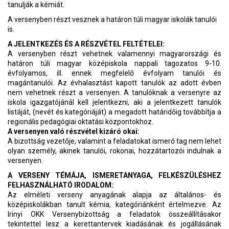
tanulják a kémiát.
A versenyben részt vesznek a határon túli magyar iskolák tanulói
is.
A JELENTKEZÉS ÉS A RÉSZVÉTEL FELTÉTELEI:
A versenyben részt vehetnek valamennyi magyarországi és
határon túli magyar középiskola nappali tagozatos 9-10.
évfolyamos, ill. ennek megfelelő évfolyam tanulói és
magántanulói. Az évhalasztást kapott tanulók az adott évben
nem vehetnek részt a versenyen. A tanulóknak a versenyre az
iskola igazgatójánál kell jelentkezni, aki a jelentkezett tanulók
listáját, (nevét és kategóriáját) a megadott határidőig továbbítja a
regionális pedagógiai oktatási központokhoz.
A versenyen való részvétel kizáró okai:
A bizottság vezetője, valamint a feladatokat ismerő tag nem lehet
olyan személy, akinek tanulói, rokonai, hozzátartozói indulnak a
versenyen.
A VERSENY TÉMÁJA, ISMERETANYAGA, FELKÉSZÜLÉSHEZ
FELHASZNÁLHATÓ IRODALOM:
Az elméleti verseny anyagának alapja az általános- és
középiskolákban tanult kémia, kategóriánként értelmezve. Az
Irinyi OKK Versenybizottság a feladatok összeállításakor
tekintettel lesz a kerettantervek kiadásának és jogállásának