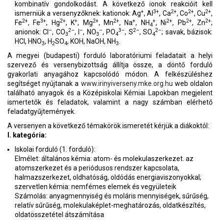
kombinatív gondolkodást. A következő ionok reakcióit kell
+
3+
2+
2+
2+
ismerniük a versenyzőknek: kationok: Ag
, Al
, Ca
, Co
, Cu
,
2+
3+
2+
+
2+
2+
+
+
2+
2+
2+
Fe
, Fe
, Hg
, K
, Mg
, Mn
, Na
, NH
, Ni
, Pb
, Zn
;
4
–
2–
–
–
3–
2–
2–
anionok: Cl
, CO
, I
, NO
, PO
, S
, SO
; savak, bázisok:
3
3
4
4
HCl, HNO
, H
SO
, KOH, NaOH, NH
.
3
2
4
3
A megyei (budapesti) forduló laboratóriumi feladatait a helyi
szervező és versenybizottság állítja össze, a döntő forduló
gyakorlati anyagához kapcsolódó módon. A felkészüléshez
segítséget nyújtanak a
www.irinyiverseny.mke.org.hu
web oldalon
található anyagok és a Középiskolai Kémiai Lapokban megjelent
ismertetők és feladatok, valamint a nagy számban elérhető
feladatgyűjtemények.
A versenyen a következő témakörök ismeretét kérjük a diákoktól:
I. kategória:
Iskolai forduló (1. forduló):
Elmélet: általános kémia: atom- és molekulaszerkezet. az
atomszerkezet és a periódusos rendszer kapcsolata,
halmazszerkezet, oldhatóság, oldódás energiaviszonyokkal;
szervetlen kémia: nemfémes elemek és vegyületeik
Számolás: anyagmennyiség és moláris mennyiségek, sűrűség,
relatív sűrűség, molekulaképlet-meghatározás, oldatkészítés,
oldatösszetétel átszámítása