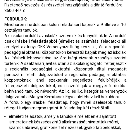
Fizetendő nevezési és részvételi hozzájárulás a döntő fordulóra
8500,-Ft/fő.
FORDULÓK:
Mindhárom fordulóban külön feladatsort kapnak a 9. illetve a 10.
osztályos tanulók.
Az iskolai fordulót az iskolák szervezik és bonyolítják le. A forduló
csak írásbeli feladatlapból
(elmélet és számítási feladatok) áll,
amelyet az Irinyi OKK Versenybizottság készít el, és a regionális
pedagógiai oktatási központokon keresztül kapják meg az iskolák.
Az írásbeli lebonyolítása az érettségi vizsgák szabálya szerint
történik. A szaktanári javítás után az iskolák igazgatói felterjesztik
a regionális pedagógiai oktatási központok által megadott
pontszám feletti dolgozatokat a regionális pedagógiai oktatási
központoknak, ahol szaktanári segédlettel felülbírálják a
felterjesztett dolgozatokat, és összeállítják a megyei fordulóba
behívandó tanulók névsorát. Az I.c. és II.c. kategóriás versenyzők
dolgozatait a Magyar Kémikusok Egyesületéhez kell beküldeni.
A forduló egy írásbeli feladatlap, hogy minél szélesebb tanulói
réteget tudjon megmozgatni. A feladatlap két részből áll:
elméleti feladatok, amely a tanulók elméletben elsajátított
ismereteinek készségszintű alkalmazását hivatottak mérni,
számos ábrával, grafikonértelmezéssel, gyakorlati példákkal,