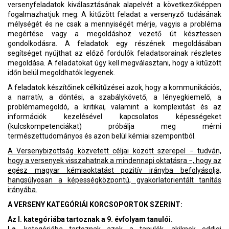
versenyfeladatok kiválasztásának alapelvét a következőképpen
fogalmazhatjuk meg: A kitűzött feladat a versenyző tudásának
mélységét és ne csak a mennyiségét mérje, vagyis a probléma
megértése vagy a megoldáshoz vezető út késztessen
gondolkodásra. A feladatok egy részének megoldásában
segítséget nyújthat az előző fordulók feladatsorainak részletes
megoldása. A feladatokat úgy kell megválasztani, hogy a kitűzött
időn belül megoldhatók legyenek.
A feladatok készítőinek célkitűzései azok, hogy a kommunikációs,
a narratív, a döntési, a szabálykövető, a lényegkiemelő, a
problémamegoldó, a kritikai, valamint a komplexitást és az
információk kezelésével kapcsolatos képességeket
(kulcskompetenciákat) próbálja meg mérni
természettudományos és azon belül kémiai szempontból.
A Versenybizottság közvetett céljai között szerepel − tudván,
hogy a versenyek visszahatnak a mindennapi oktatásra −, hogy az
egész magyar kémiaoktatást pozitív irányba befolyásolja,
hangsúlyosan a képességközpontú, gyakorlatorientált tanítás
irányába.
A VERSENY KATEGÓRIÁI KORCSOPORTOK SZERINT:
Az I. kategóriába tartoznak a 9. évfolyam tanulói.