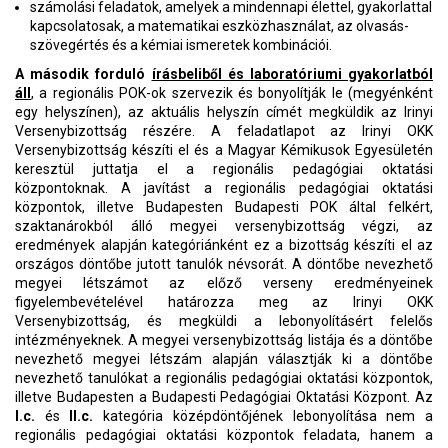
számolási feladatok, amelyek a mindennapi élettel, gyakorlattal
kapcsolatosak, a matematikai eszközhasználat, az olvasás-
szövegértés és a kémiai ismeretek kombinációi.
A második forduló
írásbeliből és laboratóriumi gyakorlatból
áll
, a regionális POK-ok szervezik és bonyolítják le (megyénként
egy helyszínen), az aktuális helyszín címét megküldik az Irinyi
Versenybizottság részére. A feladatlapot az Irinyi OKK
Versenybizottság készíti el és a Magyar Kémikusok Egyesületén
keresztül juttatja el a regionális pedagógiai oktatási
központoknak. A javítást a regionális pedagógiai oktatási
központok, illetve Budapesten Budapesti POK által felkért,
szaktanárokból álló megyei versenybizottság végzi, az
eredmények alapján kategóriánként ez a bizottság készíti el az
országos döntőbe jutott tanulók névsorát. A döntőbe nevezhető
megyei létszámot az előző verseny eredményeinek
figyelembevételével határozza meg az Irinyi OKK
Versenybizottság, és megküldi a lebonyolításért felelős
intézményeknek. A megyei versenybizottság listája és a döntőbe
nevezhető megyei létszám alapján választják ki a döntőbe
nevezhető tanulókat a regionális pedagógiai oktatási központok,
illetve Budapesten a Budapesti Pedagógiai Oktatási Központ. Az
I.c.
és
II.c.
kategória középdöntőjének lebonyolítása nem a
regionális pedagógiai oktatási központok feladata, hanem a