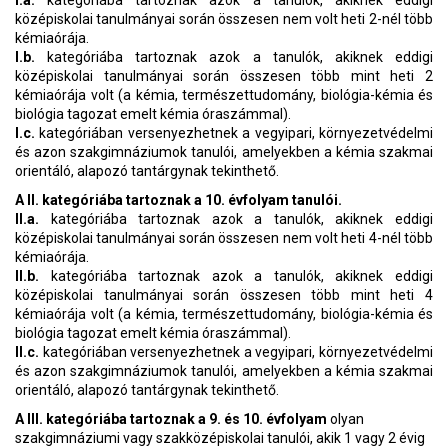
I.a.
kategóriába tartoznak azok a tanulók, akiknek eddigi
középiskolai tanulmányai során összesen nem volt heti 2-nél több
kémiaórája.
I.b.
kategóriába tartoznak azok a tanulók, akiknek eddigi
középiskolai tanulmányai során összesen több mint heti 2
kémiaórája volt (a kémia, természettudomány, biológia-kémia és
biológia tagozat emelt kémia óraszámmal).
I.c.
kategóriában versenyezhetnek a vegyipari, környezetvédelmi
és azon szakgimnáziumok tanulói, amelyekben a kémia szakmai
orientáló, alapozó tantárgynak tekinthető.
A II. kategóriába tartoznak a 10. évfolyam tanulói.
II.a.
kategóriába tartoznak azok a tanulók, akiknek eddigi
középiskolai tanulmányai során összesen nem volt heti 4-nél több
kémiaórája.
II.b.
kategóriába tartoznak azok a tanulók, akiknek eddigi
középiskolai tanulmányai során összesen több mint heti 4
kémiaórája volt (a kémia, természettudomány, biológia-kémia és
biológia tagozat emelt kémia óraszámmal).
II.c.
kategóriában versenyezhetnek a vegyipari, környezetvédelmi
és azon szakgimnáziumok tanulói, amelyekben a kémia szakmai
orientáló, alapozó tantárgynak tekinthető.
A III. kategóriába tartoznak a 9. és 10. évfolyam
olyan
szakgimnáziumi vagy szakközépiskolai tanulói, akik 1 vagy 2 évig