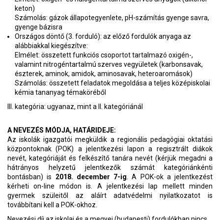
keton)
Számolás: gázok állapotegyenlete, pH-számítás gyenge savra,
gyenge bázisra
Országos döntő (3. forduló): az előző fordulók anyaga az
alábbiakkal kiegészítve:
Elmélet: összetett funkciós csoportot tartalmazó oxigén-,
valamint nitrogéntartalmú szerves vegyületek (karbonsavak,
észterek, aminok, amidok, aminosavak, heteroaromások)
Számolás: összetett feladatok megoldása a teljes középiskolai
kémia tananyag témaköréből
III. kategória: ugyanaz, mint a II. kategóriánál
A NEVEZÉS MÓDJA, HATÁRIDEJE:
Az iskolák igazgatói megküldik a regionális pedagógiai oktatási
központoknak (POK) a jelentkezési lapon a regisztrált diákok
nevét, kategóriáját és felkészítő tanára nevét (kérjük megadni a
hátrányos helyzetű jelentkezők számát kategóriánkénti
bontásban) is
2018. december 7-ig
. A POK-ok a jelentkezést
kérheti on-line módon is. A jelentkezési lap mellett minden
gyermek szüleitől az aláírt adatvédelmi nyilatkozatot is
továbbítani kell a POK-okhoz.
Nevezési díj az iskolai és a megyei (budapesti) fordulókban nincs.