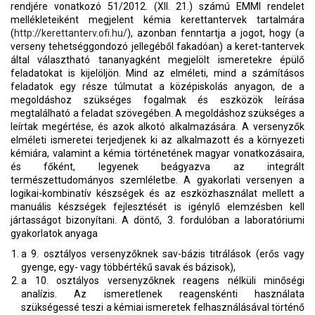
rendjére vonatkozó 51/2012. (XII. 21.) számú EMMI rendelet
mellékleteiként megjelent kémia kerettantervek tartalmára
(
http://kerettanterv.ofi.hu/
), azonban fenntartja a jogot, hogy (a
verseny tehetséggondozó jellegéből fakadóan) a keret-tantervek
által választható tananyagként megjelölt ismeretekre épülő
feladatokat is kijelöljön. Mind az elméleti, mind a számításos
feladatok egy része túlmutat a középiskolás anyagon, de a
megoldáshoz szükséges fogalmak és eszközök leírása
megtalálható a feladat szövegében. A megoldáshoz szükséges a
leírtak megértése, és azok alkotó alkalmazására. A versenyzők
elméleti ismeretei terjedjenek ki az alkalmazott és a környezeti
kémiára, valamint a kémia történetének magyar vonatkozásaira,
és főként, legyenek beágyazva az integrált
természettudományos szemléletbe. A gyakorlati versenyen a
logikai-kombinatív készségek és az eszközhasználat mellett a
manuális készségek fejlesztését is igénylő elemzésben kell
jártasságot bizonyítani. A döntő, 3. fordulóban a laboratóriumi
gyakorlatok anyaga
a 9. osztályos versenyzőknek sav-bázis titrálások (erős vagy
gyenge, egy- vagy többértékű savak és bázisok),
a 10. osztályos versenyzőknek reagens nélküli minőségi
analízis. Az ismeretlenek reagenskénti használata
szükségessé teszi a kémiai ismeretek felhasználásával történő