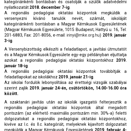
kategóriánkénti bontásban és csatolják a szülők adatvédelmi
nyilatkozatát
2018. december 7-ig
.
A regionális pedagógiai oktatási központok megküldik a
versenyezni kívánó tanulók nevét, számát, iskoláját
kategóriánkénti bontásban a Magyar Kémikusok Egyesületének
(Magyar Kémikusok Egyesülete, 1015 Budapest, Hattyú u. 16, Tel:
201-6883, Fax: 201-8056, e-mail:
irinyi@mke.org.hu
)
2019. január
3-ig
.
A Versenybizottság elkészíti a feladatlapot, a javítási útmutatót
és a Magyar Kémikusok Egyesülete egy-egy példányban eljuttatja
azokat a regionális pedagógiai oktatási központokhoz
2019.
január 18-ig
.
A regionális pedagógiai oktatási központok továbbítják a
feladatlapokat az iskolákhoz
2019. január 21-ig
.
Az iskolai fordulók lebonyolítása az érettségi vizsgák szabályai
szerint zajlik
2019. január 24-én, csütörtökön, 14.00-16.00 óra
között.
A szaktanári javítás után az iskolák igazgatói felterjesztik a
regionális pedagógiai oktatási központok által megadott
pontszám (az elérhető maximális pontszám min. 30%-a) feletti
dolgozatokat a regionális pedagógiai oktatási központokhoz,
kivéve az I.c. és II.c. kategóriát, melyeknek kijavított dolgozatait
megküldik a Magyar Kémikusok Egyesületének
2019. február 4-