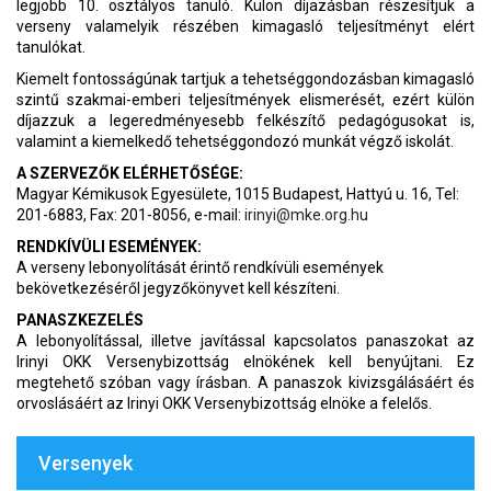
legjobb 10. osztályos tanuló. Külön díjazásban részesítjük a
verseny valamelyik részében kimagasló teljesítményt elért
tanulókat.
Kiemelt fontosságúnak tartjuk a tehetséggondozásban kimagasló
szintű szakmai-emberi teljesítmények elismerését, ezért külön
díjazzuk a legeredményesebb felkészítő pedagógusokat is,
valamint a kiemelkedő tehetséggondozó munkát végző iskolát.
A SZERVEZŐK ELÉRHETŐSÉGE:
Magyar Kémikusok Egyesülete, 1015 Budapest, Hattyú u. 16, Tel:
201-6883, Fax: 201-8056, e-mail:
irinyi@mke.org.hu
RENDKÍVÜLI ESEMÉNYEK:
A verseny lebonyolítását érintő rendkívüli események
bekövetkezéséről jegyzőkönyvet kell készíteni.
PANASZKEZELÉS
A lebonyolítással, illetve javítással kapcsolatos panaszokat az
Irinyi OKK Versenybizottság elnökének kell benyújtani. Ez
megtehető szóban vagy írásban. A panaszok kivizsgálásáért és
orvoslásáért az Irinyi OKK Versenybizottság elnöke a felelős.
Versenyek