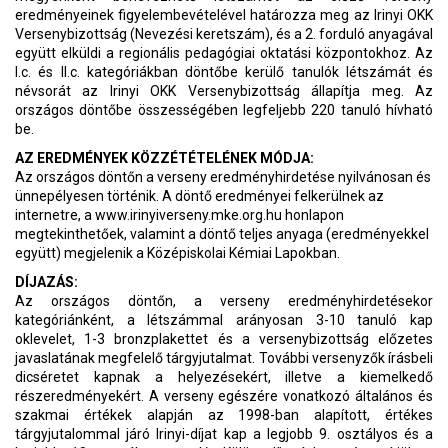
eredményeinek figyelembevételével határozza meg az Irinyi OKK
Versenybizottság (Nevezési keretszám), és a 2. forduló anyagával
együtt elküldi a regionális pedagógiai oktatási központokhoz. Az
I.c. és II.c. kategóriákban döntőbe kerülő tanulók létszámát és
névsorát az Irinyi OKK Versenybizottság állapítja meg. Az
országos döntőbe összességében legfeljebb 220 tanuló hívható
be.
AZ EREDMÉNYEK KÖZZÉTÉTELÉNEK MÓDJA:
Az országos döntőn a verseny eredményhirdetése nyilvánosan és
ünnepélyesen történik. A döntő eredményei felkerülnek az
internetre, a www.irinyiverseny.mke.org.hu honlapon
megtekinthetőek, valamint a döntő teljes anyaga (eredményekkel
együtt) megjelenik a Középiskolai Kémiai Lapokban.
DÍJAZÁS:
Az országos döntőn, a verseny eredményhirdetésekor
kategóriánként, a létszámmal arányosan 3-10 tanuló kap
oklevelet, 1-3 bronzplakettet és a versenybizottság előzetes
javaslatának megfelelő tárgyjutalmat. További versenyzők írásbeli
dicséretet kapnak a helyezésekért, illetve a kiemelkedő
részeredményekért. A verseny egészére vonatkozó általános és
szakmai értékek alapján az 1998-ban alapított, értékes
tárgyjutalommal járó Irinyi-díjat kap a legjobb 9. osztályos és a