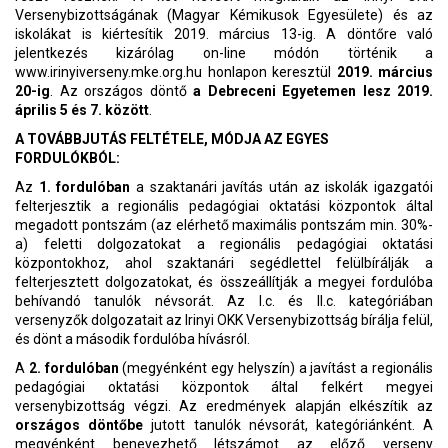
Versenybizottságának (Magyar Kémikusok Egyesülete) és az
iskolákat is kiértesítik 2019. március 13-ig. A döntőre való
jelentkezés kizárólag on-line módón történik a
www.irinyiverseny.mke.org.hu honlapon keresztül
2019. március
20-ig
. Az országos döntő
a Debreceni Egyetemen lesz 2019.
április 5 és 7. között
.
A TOVÁBBJUTÁS FELTÉTELE, MÓDJA AZ EGYES
FORDULÓKBÓL:
Az
1. fordulóban
a szaktanári javítás után az iskolák igazgatói
felterjesztik a regionális pedagógiai oktatási központok által
megadott pontszám (az elérhető maximális pontszám min. 30%-
a) feletti dolgozatokat a regionális pedagógiai oktatási
központokhoz, ahol szaktanári segédlettel felülbírálják a
felterjesztett dolgozatokat, és összeállítják a megyei fordulóba
behívandó tanulók névsorát. Az I.c. és II.c. kategóriában
versenyzők dolgozatait az Irinyi OKK Versenybizottság bírálja felül,
és dönt a második fordulóba hívásról.
A
2. fordulóban
(megyénként egy helyszín) a javítást a regionális
pedagógiai oktatási központok által felkért megyei
versenybizottság végzi. Az eredmények alapján elkészítik az
országos döntőbe
jutott tanulók névsorát, kategóriánként. A
megyénként benevezhető létszámot az előző verseny