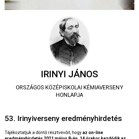
IRINYI JÁNOS
ORSZÁGOS KÖZÉPISKOLAI KÉMIAVERSENY
HONLAPJA
53. Irinyiverseny eredményhirdetés
Tájékoztatjuk a döntő résztvevőit, hogy
az on-line
eredményhirdetés 2021 május 8-án, 14 órakor kezdődik az